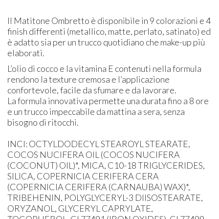
Il Matitone Ombretto è disponibile in 9 colorazioni e 4
finish differenti (metallico, matte, perlato, satinato) ed
è adatto sia per un trucco quotidiano che make-up più
elaborati.
L’olio di cocco e la vitamina E contenuti nella formula
rendono la texture cremosa e l’applicazione
confortevole, facile da sfumare e da lavorare.
La formula innovativa permette una durata fino a 8 ore
e un trucco impeccabile da mattina a sera, senza
bisogno di ritocchi.
INCI: ​OCTYLDODECYL STEAROYL STEARATE,
COCOS NUCIFERA OIL (COCOS NUCIFERA
(COCONUT) OIL)*, MICA, C10-18 TRIGLYCERIDES,
SILICA, COPERNICIA CERIFERA CERA
(COPERNICIA CERIFERA (CARNAUBA) WAX)*,
TRIBEHENIN, POLYGLYCERYL-3 DIISOSTEARATE,
ORYZANOL, GLYCERYL CAPRYLATE,
TOCOPHEROL, CI 77491 (IRON OXIDES), CI 77499