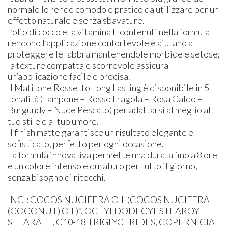
normale lo rende comodo e pratico da utilizzare per un
effetto naturale e senza sbavature.
L’olio di cocco e la vitamina E contenuti nella formula
rendono l’applicazione confortevole e aiutano a
proteggere le labbra mantenendole morbide e setose;
la texture compatta e scorrevole assicura
un’applicazione facile e precisa.
Il Matitone Rossetto Long Lasting è disponibile in 5
tonalità (Lampone – Rosso Fragola – Rosa Caldo –
Burgundy – Nude Pescato) per adattarsi al meglio al
tuo stile e al tuo umore.
Il finish matte garantisce un risultato elegante e
sofisticato, perfetto per ogni occasione.
La formula innovativa permette una durata fino a 8 ore
e un colore intenso e duraturo per tutto il giorno,
senza bisogno di ritocchi.
INCI: C​OCOS NUCIFERA OIL (COCOS NUCIFERA
(COCONUT) OIL)*, OCTYLDODECYL STEAROYL
STEARATE, C10-18 TRIGLYCERIDES, COPERNICIA