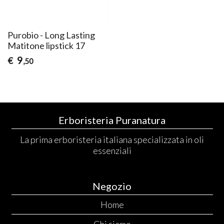
Purobio - Long Lasting
Matitone lipstick 17
9
€
,50
Erboristeria Puranatura
La prima erboristeria italiana specializzata in oli
essenziali
Negozio
Home