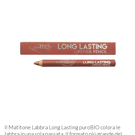
Il Matitone Labbra Long Lasting puroBIO colora le
labbra in una sola passata. Il formato più grande del