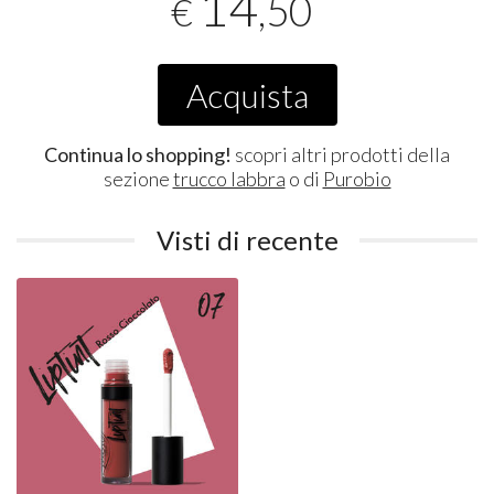
14
,50
€
Acquista
Continua lo shopping!
scopri altri prodotti della
sezione
trucco labbra
o di
Purobio
Visti di recente