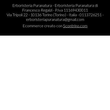
Erboristeria Puranatura - Erboristeria Puranatura di
Francesco Regalzi - P.Iva 11169430011
Via Tripoli 22 - 10136 Torino (Torino) - Italia - 0113726251 -
erboristeriapuranatura@gmail.com
Ecommerce creato con
Scontrino.com