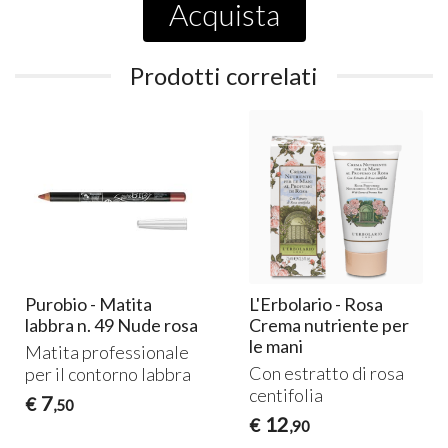
Acquista
Prodotti correlati
Purobio - Matita
L'Erbolario - Rosa
labbra n. 49 Nude rosa
Crema nutriente per
le mani
Matita professionale
Con estratto di rosa
per il contorno labbra
centifolia
7
€
,50
12
€
,90