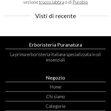
sezione
trucco labbra
o di
Purobio
Visti di recente
Erboristeria Puranatura
La prima erboristeria italiana specializzata in oli
essenziali
Negozio
Home
Chi siamo
Categorie