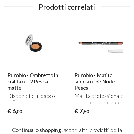
Prodotti correlati
Purobio - Ombretto in
Purobio - Matita
cialda n. 12 Pesca
labbra n. 53 Nude
matte
Pesca
Disponibile in pack o
Matita professionale
refill
per il contorno labbra
6
7
€
€
,00
,50
Continua lo shopping!
scopri altri prodotti della