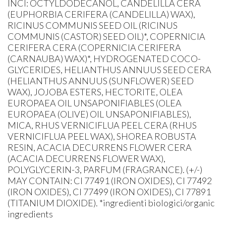
INCI: OCTYLDODECANOL, CANDELILLA CERA
(EUPHORBIA CERIFERA (CANDELILLA) WAX),
RICINUS COMMUNIS SEED OIL (RICINUS
COMMUNIS (CASTOR) SEED OIL)*, COPERNICIA
CERIFERA CERA (COPERNICIA CERIFERA
(CARNAUBA) WAX)*, HYDROGENATED COCO-
GLYCERIDES, HELIANTHUS ANNUUS SEED CERA
(HELIANTHUS ANNUUS (SUNFLOWER) SEED
WAX), JOJOBA ESTERS, HECTORITE, OLEA
EUROPAEA OIL UNSAPONIFIABLES (OLEA
EUROPAEA (OLIVE) OIL UNSAPONIFIABLES),
MICA, RHUS VERNICIFLUA PEEL CERA (RHUS
VERNICIFLUA PEEL WAX), SHOREA ROBUSTA
RESIN, ACACIA DECURRENS FLOWER CERA
(ACACIA DECURRENS FLOWER WAX),
POLYGLYCERIN-3, PARFUM (FRAGRANCE). (+/-)
MAY CONTAIN: CI 77491 (IRON OXIDES), CI 77492
(IRON OXIDES), CI 77499 (IRON OXIDES), CI 77891
(TITANIUM DIOXIDE). *ingredienti biologici/organic
ingredients