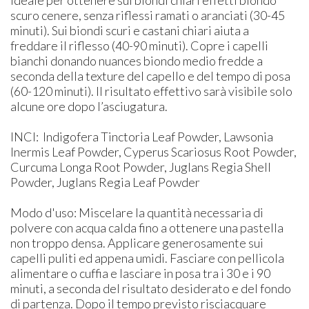
scuro cenere, senza riflessi ramati o aranciati (30-45
minuti). Sui biondi scuri e castani chiari aiuta a
freddare il riflesso (40-90 minuti). Copre i capelli
bianchi donando nuances biondo medio fredde a
seconda della texture del capello e del tempo di posa
(60-120 minuti). Il risultato effettivo sarà visibile solo
alcune ore dopo l’asciugatura.
INCI: Indigofera Tinctoria Leaf Powder, Lawsonia
Inermis Leaf Powder, Cyperus Scariosus Root Powder,
Curcuma Longa Root Powder, Juglans Regia Shell
Powder, Juglans Regia Leaf Powder
Modo d'uso: ​Miscelare la quantità necessaria di
polvere con acqua calda fino a ottenere una pastella
non troppo densa. Applicare generosamente sui
capelli puliti ed appena umidi. Fasciare con pellicola
alimentare o cuffia e lasciare in posa tra i 30 e i 90
minuti, a seconda del risultato desiderato e del fondo
di partenza. Dopo il tempo previsto risciacquare