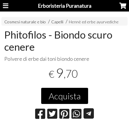
Erboristeria Puranatura
Cosmesi naturale e bio
Capelli
Hennè ed erbe ayurvediche
Phitofilos - Biondo scuro
cenere
Polvere di erbe dai toni biondo cenere
9
,70
€
Acquista