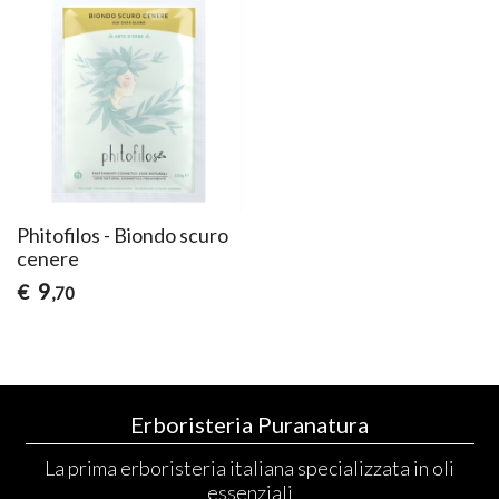
Phitofilos - Biondo scuro
cenere
9
€
,70
Erboristeria Puranatura
La prima erboristeria italiana specializzata in oli
essenziali