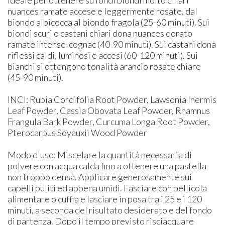
nuances ramate accese e leggermente rosate, dal
biondo albicocca al biondo fragola (25-60 minuti). Sui
biondi scuri o castani chiari dona nuances dorato
ramate intense-cognac (40-90 minuti). Sui castani dona
riflessi caldi, luminosi e accesi (60-120 minuti). Sui
bianchi si ottengono tonalità arancio rosate chiare
(45-90 minuti).
INCI: ​Rubia Cordifolia Root Powder, Lawsonia Inermis
Leaf Powder, Cassia Obovata Leaf Powder, Rhamnus
Frangula Bark Powder, Curcuma Longa Root Powder,
Pterocarpus Soyauxii Wood Powder
Modo d'uso: ​Miscelare la quantità necessaria di
polvere con acqua calda fino a ottenere una pastella
non troppo densa. Applicare generosamente sui
capelli puliti ed appena umidi. Fasciare con pellicola
alimentare o cuffia e lasciare in posa tra i 25 e i 120
minuti, a seconda del risultato desiderato e del fondo
di partenza. Dopo il tempo previsto risciacquare