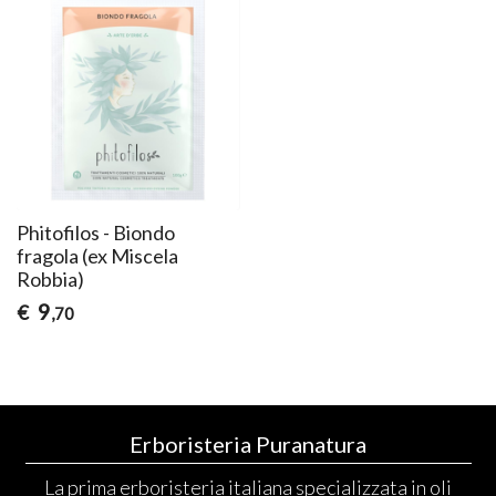
Phitofilos - Biondo
fragola (ex Miscela
Robbia)
9
€
,70
Erboristeria Puranatura
La prima erboristeria italiana specializzata in oli