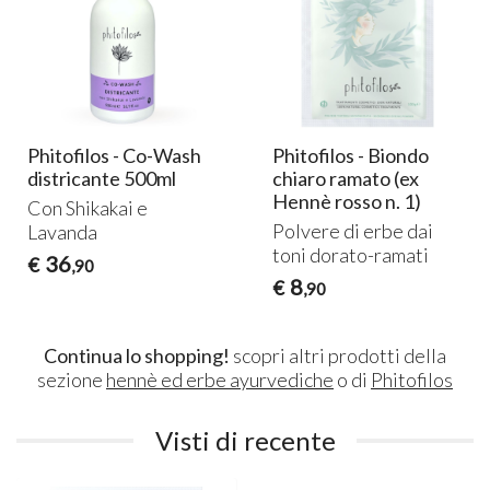
Phitofilos - Co-Wash
Phitofilos - Biondo
districante 500ml
chiaro ramato (ex
Hennè rosso n. 1)
Con Shikakai e
Polvere di erbe dai
Lavanda
toni dorato-ramati
36
€
,90
8
€
,90
Continua lo shopping!
scopri altri prodotti della
sezione
hennè ed erbe ayurvediche
o di
Phitofilos
Visti di recente