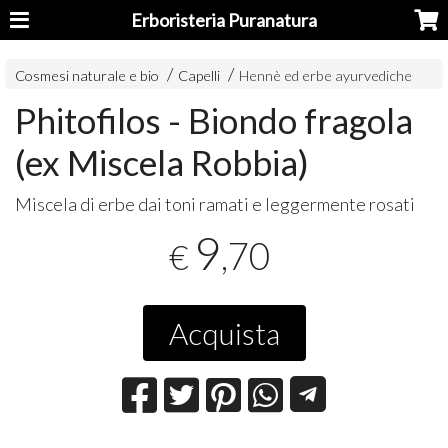
Erboristeria Puranatura
Cosmesi naturale e bio
Capelli
Hennè ed erbe ayurvediche
Phitofilos - Biondo fragola
(ex Miscela Robbia)
Miscela di erbe dai toni ramati e leggermente rosati
9
,70
€
Acquista