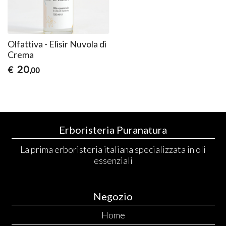
Olfattiva - Elisir Nuvola di
Crema
20
€
,00
Erboristeria Puranatura
La prima erboristeria italiana specializzata in oli
essenziali
Negozio
Home