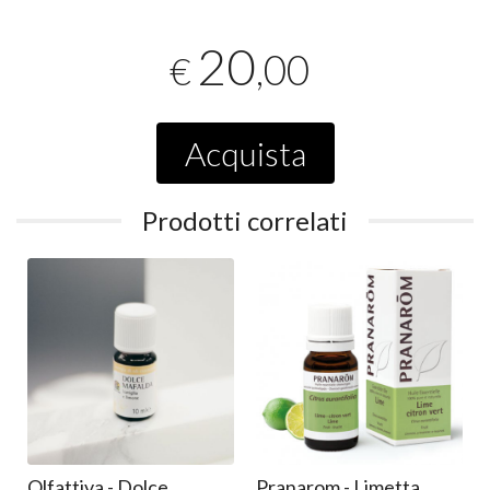
20
,00
€
Acquista
Prodotti correlati
Olfattiva - Dolce
Pranarom - Limetta