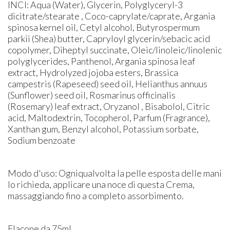
INCI: Aqua (Water), Glycerin, Polyglyceryl-3
dicitrate/stearate , Coco-caprylate/caprate, Argania
spinosa kernel oil, Cetyl alcohol, Butyrospermum
parkii (Shea) butter, Capryloyl glycerin/sebacic acid
copolymer, Diheptyl succinate, Oleic/linoleic/linolenic
polyglycerides, Panthenol, Argania spinosa leaf
extract, Hydrolyzed jojoba esters, Brassica
campestris (Rapeseed) seed oil, Helianthus annuus
(Sunflower) seed oil, Rosmarinus officinalis
(Rosemary) leaf extract, Oryzanol , Bisabolol, Citric
acid, Maltodextrin, Tocopherol, Parfum (Fragrance),
Xanthan gum, Benzyl alcohol, Potassium sorbate,
Sodium benzoate
Modo d'uso: Ogniqualvolta la pelle esposta delle mani
lo richieda, applicare una noce di questa Crema,
massaggiando fino a completo assorbimento.
Flacone da 75ml