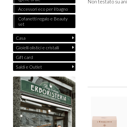
Non testato su ani
Accessori eco per il bagno
Cofanetti regalo e Beauty
set
Casa
Gioielli olistici e cristalli
Gift card
Saldi e Outlet