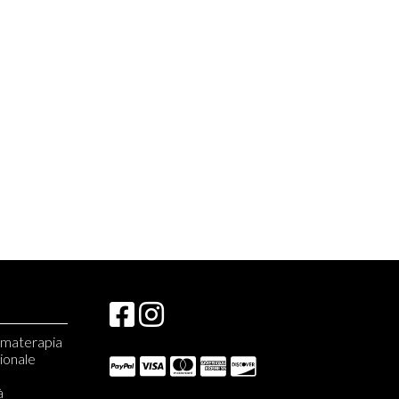
romaterapia
zionale
à