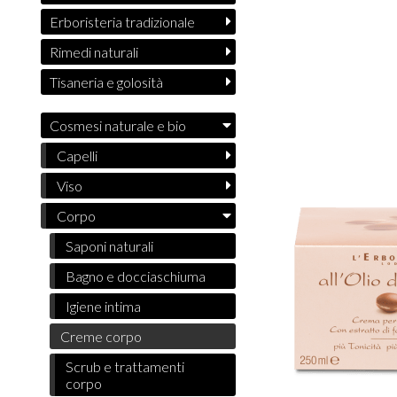
Erboristeria tradizionale
Rimedi naturali
Tisaneria e golosità
Cosmesi naturale e bio
Capelli
Viso
Corpo
Saponi naturali
Bagno e docciaschiuma
Igiene intima
Creme corpo
Scrub e trattamenti
corpo