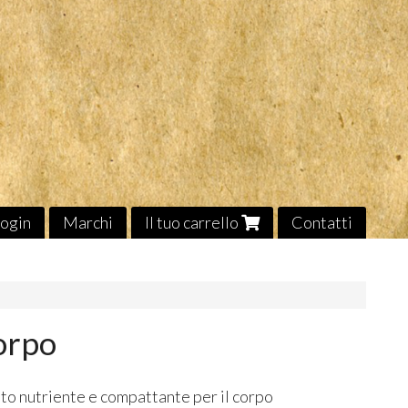
ogin
Marchi
Il tuo carrello
Contatti
corpo
o nutriente e compattante per il corpo