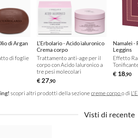
Olio di Argan
L'Erbolario - Acido ialuronico
Namalei - 
Crema corpo
Leggins
tto di foglie
Trattamento anti-age per il
Effetto Ra
corpo con Acido Ialuronico a
Tonificant
tre pesi molecolari
18
€
,90
27
€
,90
ing!
scopri altri prodotti della sezione
creme corpo
o di
L'
Visti di recente