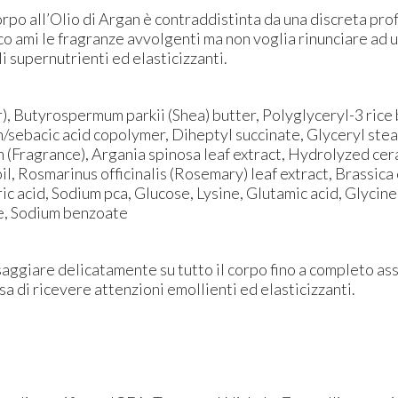
rpo all’Olio di Argan è contraddistinta da una discreta prof
o ami le fragranze avvolgenti ma non voglia rinunciare ad 
i supernutrienti ed elasticizzanti.
, Butyrospermum parkii (Shea) butter, Polyglyceryl-3 rice b
n/sebacic acid copolymer, Diheptyl succinate, Glyceryl st
 (Fragrance), Argania spinosa leaf extract, Hydrolyzed cer
il, Rosmarinus officinalis (Rosemary) leaf extract, Brassic
ic acid, Sodium pca, Glucose, Lysine, Glutamic acid, Glycine
e, Sodium benzoate
ggiare delicatamente su tutto il corpo fino a completo ass
sa di ricevere attenzioni emollienti ed elasticizzanti.