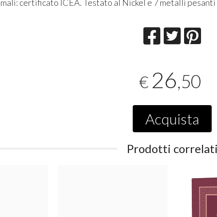
mali: certificato ICEA. Testato al Nickel e 7 metalli pesanti
26
,50
€
Acquista
Prodotti correlat