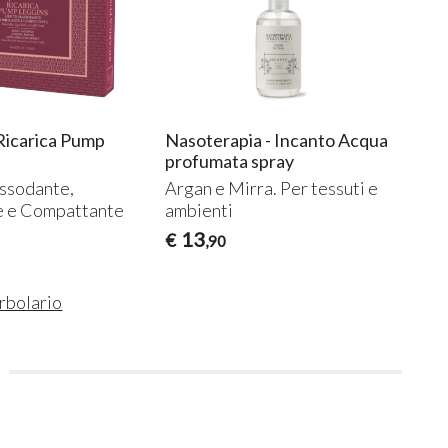
Ricarica Pump
Nasoterapia - Incanto Acqua
profumata spray
ssodante,
Argan e Mirra. Per tessuti e
e e Compattante
ambienti
13
€
,90
Erbolario