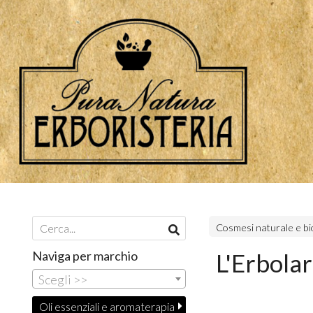
Cosmesi naturale e bi
Naviga per marchio
L'Erbolar
Scegli >>
Oli essenziali e aromaterapia