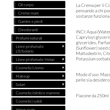
Oli corpo
La Crema per il Co
pensando a chi poc
Creme mani
sostanze funzional
Gambe e piedi
Deodoranti
INCI: Aqua (Water)
Capryloyl glyceri
Profumi naturali
glycerides, Parfum
Linee profumate
(Sunflower) seed o
L'Erbolario
Maltodextrin, Citr
Potassium sorbat
Linee profumate Helan
Cosmetici Uomo
Modo d'uso: Massa
Makeup
pelle sia desidero
Solari
Cosmetici bimbi e mamme
Flacone da 250ml
Cosmetici solidi
Igiene orale