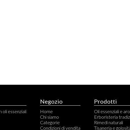
Negozio
Prodotti
 oli essenziali
Home
Oli essenziali e a
Chi siamo
Erboristeria tradi
Categorie
Rimedi naturali
Condizioni di vendita
Tisaneria e golosit