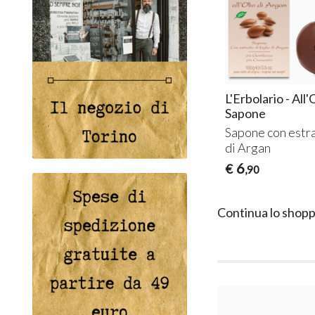
L'Erbolario - All'
Sapone
Sapone con estra
di Argan
6
€
,90
Continua lo shopp