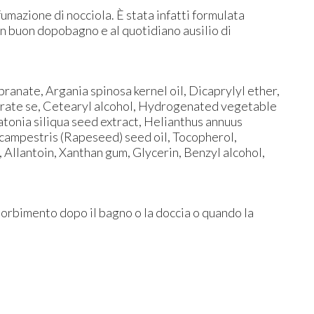
umazione di nocciola. È stata infatti formulata
un buon dopobagno e al quotidiano ausilio di
ranate, Argania spinosa kernel oil, Dicaprylyl ether,
earate se, Cetearyl alcohol, Hydrogenated vegetable
atonia siliqua seed extract, Helianthus annuus
a campestris (Rapeseed) seed oil, Tocopherol,
, Allantoin, Xanthan gum, Glycerin, Benzyl alcohol,
orbimento dopo il bagno o la doccia o quando la