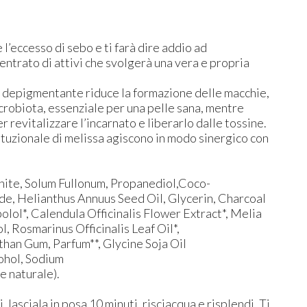
 l’eccesso di sebo e ti farà dire addio ad
centrato di attivi che svolgerà una vera e propria
ne depigmentante riduce la formazione delle macchie,
microbiota, essenziale per una pelle sana, mentre
r revitalizzare l’incarnato e liberarlo dalle tossine.
ostituzionale di melissa agiscono in modo sinergico con
tonite, Solum Fullonum, Propanediol,Coco-
de, Helianthus Annuus Seed Oil, Glycerin, Charcoal
olol*, Calendula Officinalis Flower Extract*, Melia
 Rosmarinus Officinalis Leaf Oil*,
han Gum, Parfum**, Glycine Soja Oil
ohol, Sodium
e naturale).
lasciala in posa 10 minuti, risciacqua e risplendi. Ti