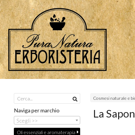
Cosmesi naturale e bi
Naviga per marchio
La Sapon
Scegli >>
Oli essenziali e aromaterapia