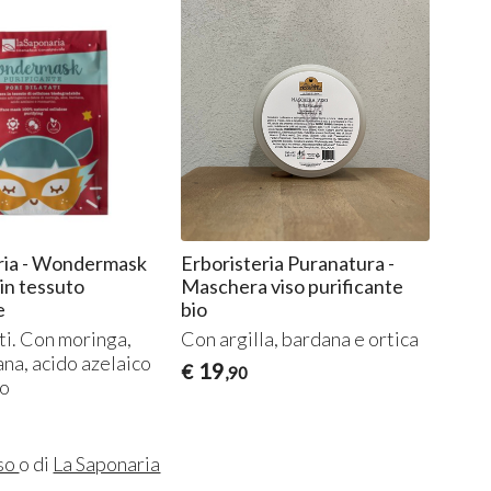
ria - Wondermask
Erboristeria Puranatura -
in tessuto
Maschera viso purificante
e
bio
ti. Con moringa,
Con argilla, bardana e ortica
ana, acido azelaico
19
€
,90
no
iso
o di
La Saponaria