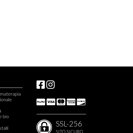
romaterapia
zionale
à
e bio
SSL-256
stalli
SITO SICURO