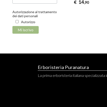
14
€
,90
Autorizzazione al trattamento
dei dati personali
Autorizzo
Erboristeria Puranatura
La prima erboristeria italiana specializzata in