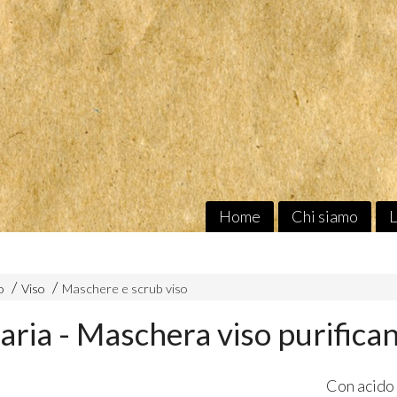
Home
Chi siamo
L
o
Viso
Maschere e scrub viso
aria - Maschera viso purifica
Con acido 