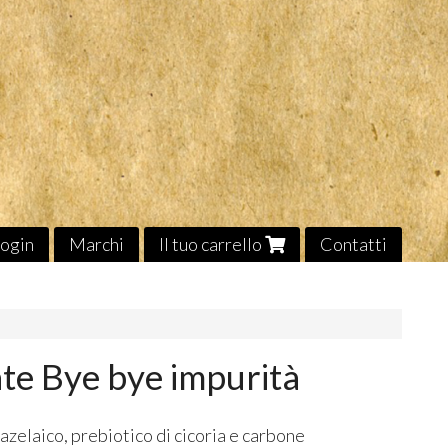
ogin
Marchi
Il tuo carrello
Contatti
nte Bye bye impurità
azelaico, prebiotico di cicoria e carbone