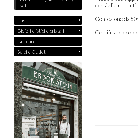
consigliamo di uti
set
Confezione da 50
Casa
Gioielli olistici e cristalli
Certificato ecobio
Gift card
Saldi e Outlet