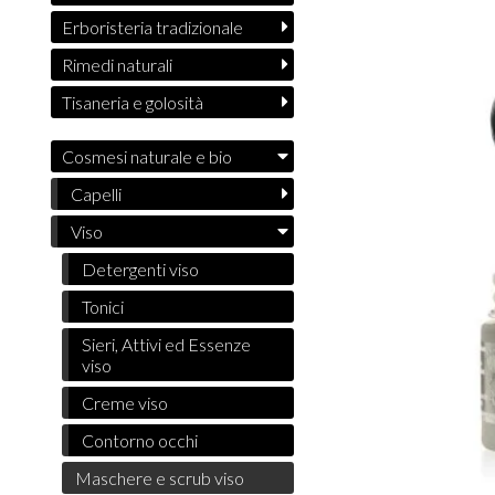
Erboristeria tradizionale
Rimedi naturali
Tisaneria e golosità
Cosmesi naturale e bio
Capelli
Viso
Detergenti viso
Tonici
Sieri, Attivi ed Essenze
viso
Creme viso
Contorno occhi
Maschere e scrub viso