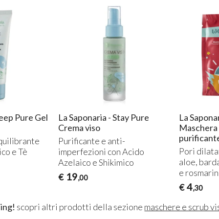
Deep Pure Gel
La Saponaria - Stay Pure
La Sapona
Crema viso
Maschera 
purificant
quilibrante
Purificante e anti-
Pori dilata
ico e Tè
imperfezioni con Acido
aloe, bard
Azelaico e Shikimico
e rosmari
19
€
,00
4
€
,30
ing!
scopri altri prodotti della sezione
maschere e scrub v