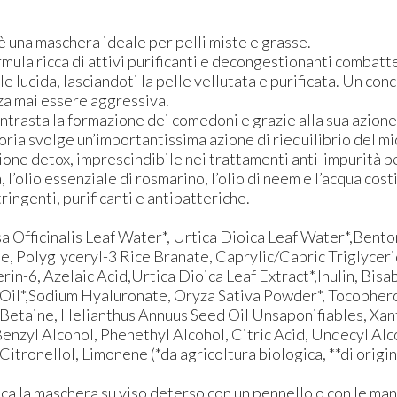
 una maschera ideale per pelli miste e grasse.
rmula ricca di attivi purificanti e decongestionanti combatte
le lucida, lasciandoti la pelle vellutata e purificata. Un con
za mai essere aggressiva.
ontrasta la formazione dei comedoni e grazie alla sua azio
icoria svolge un’importantissima azione di riequilibrio del 
zione detox, imprescindibile nei trattamenti anti-impurità pe
a, l’olio essenziale di rosmarino, l’olio di neem e l’acqua c
tringenti, purificanti e antibatteriche.
lissa Officinalis Leaf Water*, Urtica Dioica Leaf Water*,Ben
, Polyglyceryl-3 Rice Branate, Caprylic/Capric Triglyceri
in-6, Azelaic Acid,Urtica Dioica Leaf Extract*,Inulin, Bisab
Oil*,Sodium Hyaluronate, Oryza Sativa Powder*, Tocopherol,
,Betaine, Helianthus Annuus Seed Oil Unsaponifiables, Xant
enzyl Alcohol, Phenethyl Alcohol, Citric Acid, Undecyl Alc
 Citronellol, Limonene (*da agricoltura biologica, **di origin
a la maschera su viso deterso con un pennello o con le mani, 