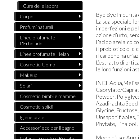
Cura delle labbra
Bye Bye Impurità è
Corpo
La sua speciale fo
Profumi naturali
imperfezioni e pel
azione d’urto, sen
Linee profumate
L’acido azelaico c
L'Erbolario
il prebiotico di c
Linee profumate Helan
il carbone ha un’a
L’estratto di ortic
Cosmetici Uomo
le loro funzioni as
Makeup
INCI: ​​​​​Aqua,Me
Solari
Caprylate/Caprate
Powder, Polyglycer
Cosmetici bimbi e mamme
Azadirachta Seed 
Cosmetici solidi
Glycine, Fructose
Unsaponifiables,B
Igiene orale
Phytate, Linalool,
Accessori eco per il bagno
Modo d’uso: Applic
Cofanetti regalo e Beauty