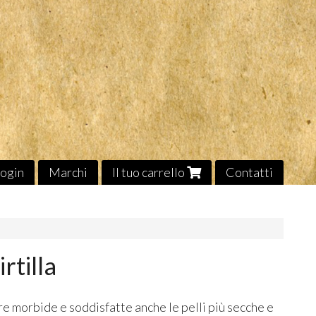
ogin
Marchi
Il tuo carrello
Contatti
rtilla
e morbide e soddisfatte anche le pelli più secche e