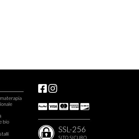
romaterapia
zionale
à
e bio
SSL-256
stalli
SITO SICURO