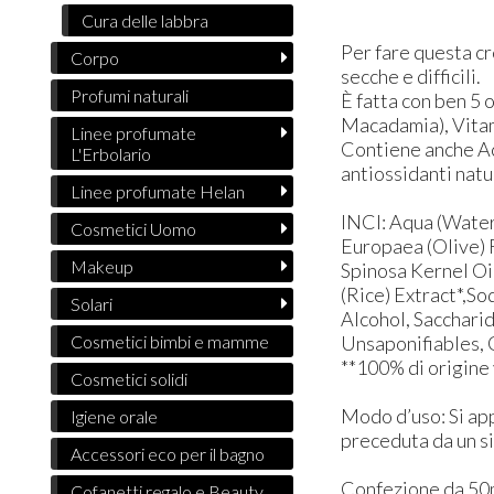
Cura delle labbra
Per fare questa cr
Corpo
secche e difficili.
Profumi naturali
È fatta con ben 5 
Macadamia), Vitami
Linee profumate
Contiene anche Aci
L'Erbolario
antiossidanti natu
Linee profumate Helan
INCI: ​Aqua (Wate
Cosmetici Uomo
Europaea (Olive) 
Makeup
Spinosa Kernel Oi
(Rice) Extract*,S
Solari
Alcohol, Sacchari
Unsaponifiables, G
Cosmetici bimbi e mamme
**100% di origine
Cosmetici solidi
Modo d’uso: ​​Si a
Igiene orale
preceduta da un si
Accessori eco per il bagno
Confezione da 50
Cofanetti regalo e Beauty