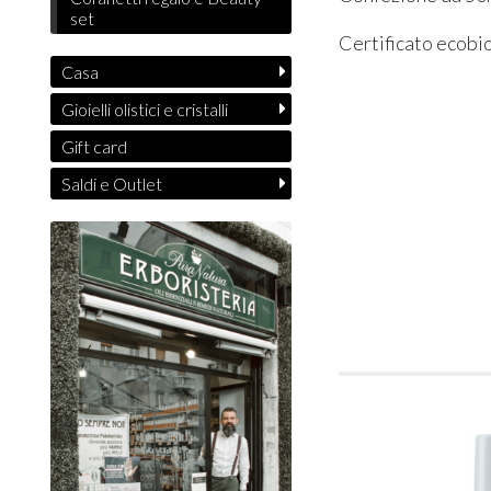
set
Certificato ecobio
Casa
Gioielli olistici e cristalli
Gift card
Saldi e Outlet