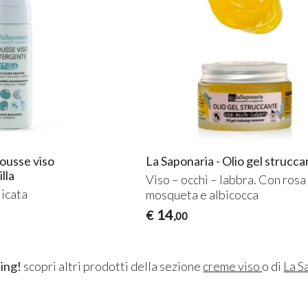
ousse viso
La Saponaria - Olio gel strucc
lla
Viso – occhi – labbra. Con rosa
licata
mosqueta e albicocca
14
€
,00
ing!
scopri altri prodotti della sezione
creme viso
o di
La S