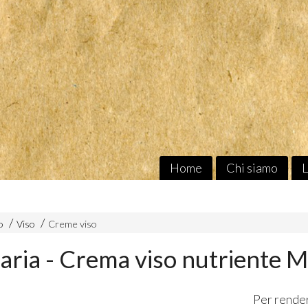
Home
Chi siamo
L
o
Viso
Creme viso
ria - Crema viso nutriente Mi
Per render