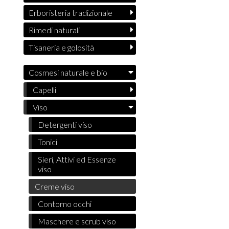
Erboristeria tradizionale
Rimedi naturali
Tisaneria e golosità
Cosmesi naturale e bio
Capelli
Viso
Detergenti viso
Tonici
Sieri, Attivi ed Essenze
viso
Creme viso
Contorno occhi
Maschere e scrub viso