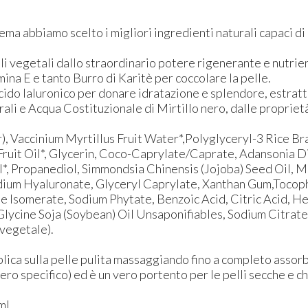
ema abbiamo scelto i migliori ingredienti naturali capaci di
oli vegetali dallo straordinario potere rigenerante e nutri
na E e tanto Burro di Karitè per coccolare la pelle.
do Ialuronico per donare idratazione e splendore, estratto 
rali e Acqua Costituzionale di Mirtillo nero, dalle propriet
r), Vaccinium Myrtillus Fruit Water*,Polyglyceryl-3 Rice B
Fruit Oil*, Glycerin, Coco-Caprylate/Caprate, Adansonia Dig
l*, Propanediol, Simmondsia Chinensis (Jojoba) Seed Oil, M
odium Hyaluronate, Glyceryl Caprylate, Xanthan Gum,Tocoph
de Isomerate, Sodium Phytate, Benzoic Acid, Citric Acid, H
lycine Soja (Soybean) Oil Unsaponifiables, Sodium Citrate,
 vegetale).
pplica sulla pelle pulita massaggiando fino a completo assor
ero specifico) ed è un vero portento per le pelli secche e c
ml