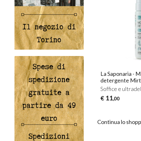
La Saponaria - M
detergente Mirti
Soffice e ultrade
11
€
,00
Continua lo shopp