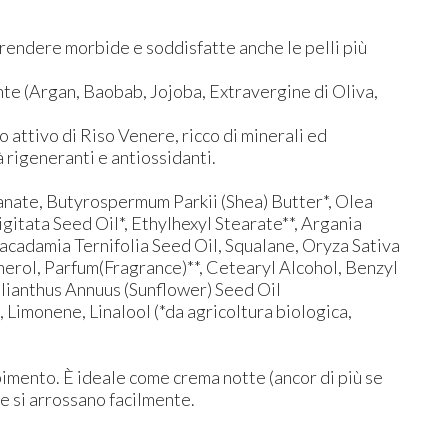
 rendere morbide e soddisfatte anche le pelli più
ente (Argan, Baobab, Jojoba, Extravergine di Oliva,
attivo di Riso Venere, ricco di minerali ed
à rigeneranti e antiossidanti.
ranate, Butyrospermum Parkii (Shea) Butter*, Olea
itata Seed Oil*, Ethylhexyl Stearate**, Argania
acadamia Ternifolia Seed Oil, Squalane, Oryza Sativa
erol, Parfum(Fragrance)**, Cetearyl Alcohol, Benzyl
elianthus Annuus (Sunflower) Seed Oil
 Limonene, Linalool (*da agricoltura biologica,
bimento. È ideale come crema notte (ancor di più se
he si arrossano facilmente.