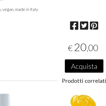
, vegan, made in Italy
20
,00
€
Acquista
Prodotti correlat