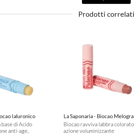
Prodotti correlat
iocao Ialuronico
La Saponaria - Biocao Melogr
 base di Acido
Biocao ravviva labbra colorato
one anti-age,
azione voluminizzante