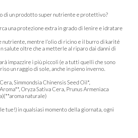
o di un prodotto super nutriente e protettivo?
erca una protezione extra in grado di lenire e idratare
utriente, mentre l’olio di ricino e il burro di karité
 salute oltre che a metterle al riparo dai danni di
 impazzire i più piccoli (e a tutti quelli che sono
riso un raggio di sole, anche in pieno inverno.
 Cera, Simmondsia Chinensis Seed Oil*,
, Aroma**, Oryza Sativa Cera, Prunus Armeniaca
a)(**aroma naturale)
le tue!) in qualsiasi momento della giornata, ogni