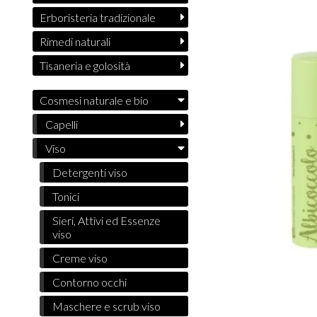
Erboristeria tradizionale
Rimedi naturali
Tisaneria e golosità
Cosmesi naturale e bio
Capelli
Viso
Detergenti viso
Tonici
Sieri, Attivi ed Essenze
viso
Creme viso
Contorno occhi
Maschere e scrub viso