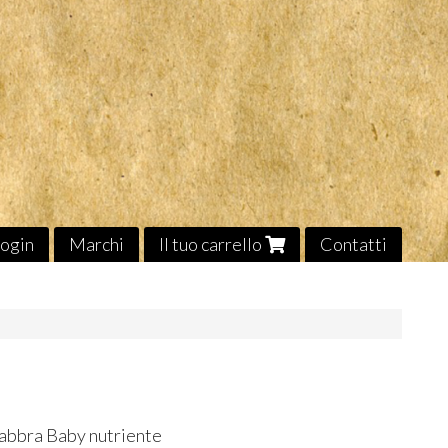
ogin
Marchi
Il tuo carrello
Contatti
abbra Baby nutriente