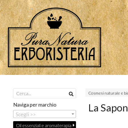
Cosmesi naturale e bi
Naviga per marchio
La Sapon
Scegli >>
Oli essenziali e aromaterapia