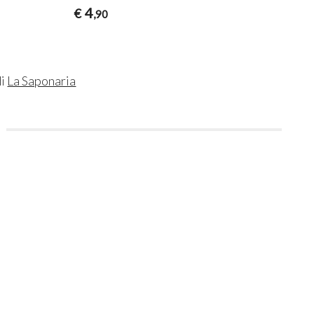
4
€
,90
di
La Saponaria