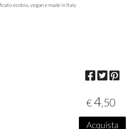
ificato ecobio, vegan e made in Italy
4
,50
€
Acquista