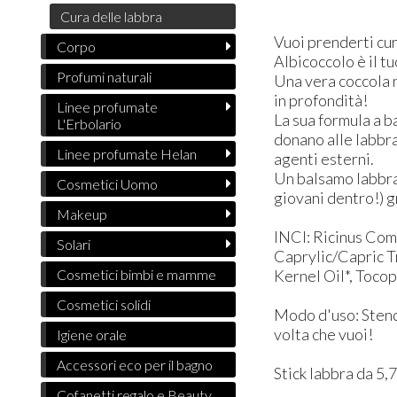
Cura delle labbra
Vuoi prenderti cu
Corpo
Albicoccolo è il t
Profumi naturali
Una vera coccola n
in profondità!
Linee profumate
La sua formula a ba
L'Erbolario
donano alle labbra
Linee profumate Helan
agenti esterni.
Un balsamo labbra 
Cosmetici Uomo
giovani dentro!) g
Makeup
INCI: ​Ricinus Co
Solari
Caprylic/Capric T
Kernel Oil*, Tocop
Cosmetici bimbi e mamme
Cosmetici solidi
Modo d'uso: ​Stend
volta che vuoi!
Igiene orale
Accessori eco per il bagno
Stick labbra da 5,
Cofanetti regalo e Beauty