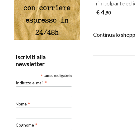
rimpolpante ed 
4
€
,90
Continua lo shopp
Iscriviti alla
newsletter
*
campo obbligatorio
*
Indirizzo e-mail
*
Nome
*
Cognome