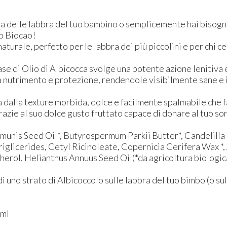
ra delle labbra del tuo bambino o semplicemente hai bisogn
uo Biocao!
aturale, perfetto per le labbra dei più piccolini e per chi c
se di Olio di Albicocca svolge una potente azione lenitiva e n
 nutrimento e protezione, rendendole visibilmente sane e in
dalla texture morbida, dolce e facilmente spalmabile che farà
razie al suo dolce gusto fruttato capace di donare al tuo sor
mmunis Seed Oil*, Butyrospermum Parkii Butter*, Candelilla
riglicerides, Cetyl Ricinoleate, Copernicia Cerifera Wax *
herol, Helianthus Annuus Seed Oil(*da agricoltura biologic
i uno strato di Albicoccolo sulle labbra del tuo bimbo (o sul
7ml