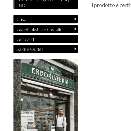
Il prodotto è cert
set
Casa
Gioielli olistici e cristalli
Gift card
Saldi e Outlet