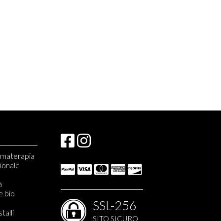
romaterapia
zionale
à
e bio
SSL-256
stalli
SITO SICURO