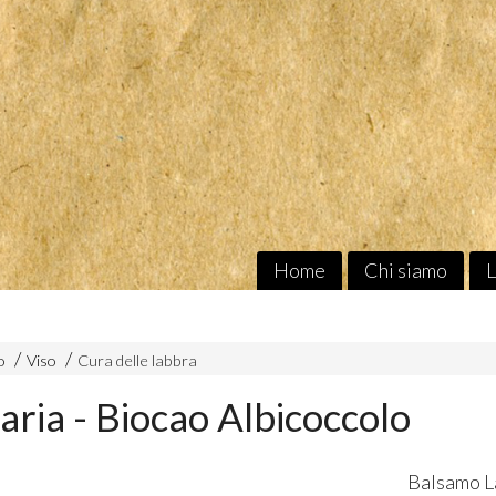
Home
Chi siamo
L
o
Viso
Cura delle labbra
aria - Biocao Albicoccolo
Balsamo L