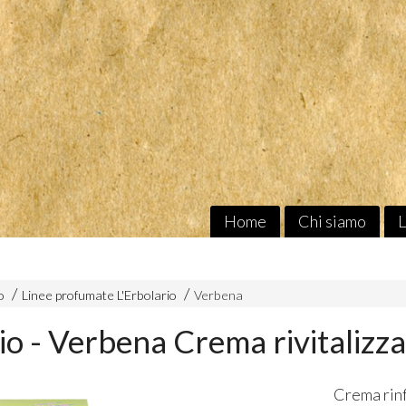
Home
Chi siamo
L
o
Linee profumate L'Erbolario
Verbena
io - Verbena Crema rivitalizz
Crema rinf