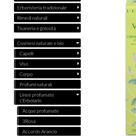
Erboristeria tradizionale
Rimedi naturali
Tisaneria e golosità
Cosmesi naturale e bio
Capelli
Viso
Corpo
Profumi naturali
Linee profumate
L'Erbolario
Acque profumate
3Rosa
Accordo Arancio