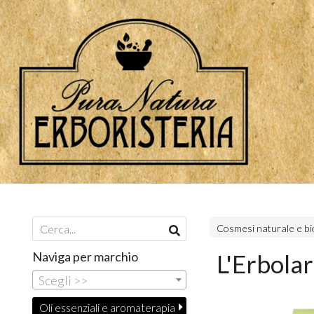
Cosmesi naturale e bi
Naviga per marchio
L'Erbolar
Scegli >>
Oli essenziali e aromaterapia