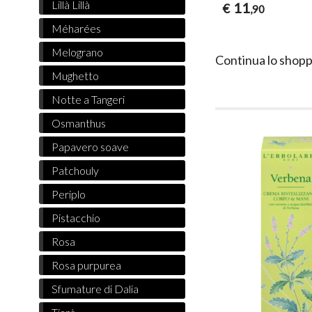
Lillà Lillà
11
€
,90
Méharées
Melograno
Continua lo shopp
Mughetto
Notte a Tangeri
Osmanthus
Papavero soave
Patchouly
Periplo
Pistacchio
Rosa
Rosa purpurea
Sfumature di Dalia