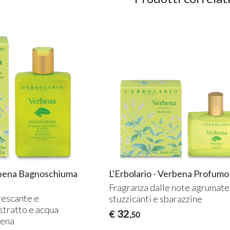
erbena Bagnoschiuma
L'Erbolario - Verbena Profumo
Fragranza dalle note agrumate
rescante e
stuzzicanti e sbarazzine
estratto e acqua
32
€
,50
bena