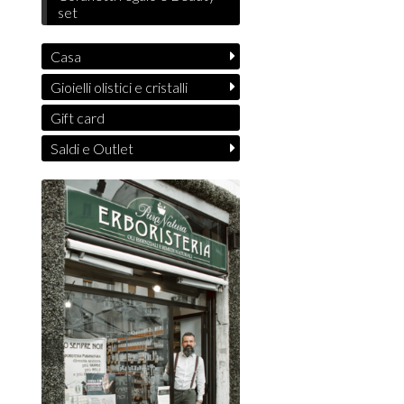
set
Casa
Gioielli olistici e cristalli
Gift card
Saldi e Outlet