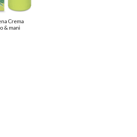
bena Crema
po & mani