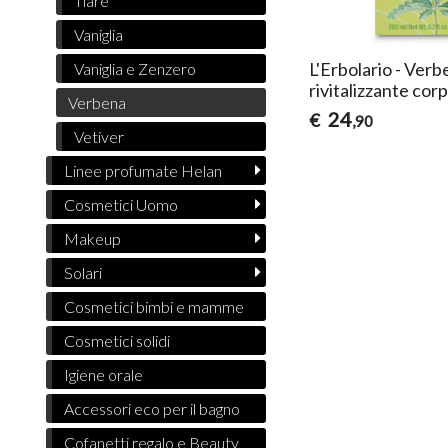
Tiarè
Vaniglia
L'Erbolario - Ver
Vaniglia e Zenzero
rivitalizzante cor
Verbena
24
€
,90
Vetiver
Linee profumate Helan
Cosmetici Uomo
Makeup
Solari
Cosmetici bimbi e mamme
Cosmetici solidi
Igiene orale
Accessori eco per il bagno
Cofanetti regalo e Beauty