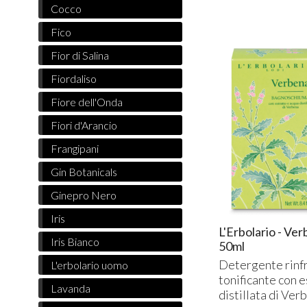
Cocco
Fico
Fior di Salina
Fiordaliso
Fiore dell'Onda
Fiori d'Arancio
Frangipani
Gin Botanicals
Ginepro Nero
Iris
L'Erbolario - V
Iris Bianco
50ml
Detergente rinf
L'erbolario uomo
tonificante con 
Lavanda
distillata di Ver