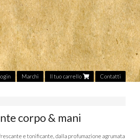
ogin
Marchi
Il tuo carrello
Contatti
ante corpo & mani
rescante e tonificante, dalla profumazione agrumata