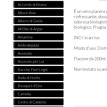
Accordo di Ebano
È un vero piacere 
Alba in Asia
rinfrescante, dovu
Albero di Giada
odorosa biologiche
biologico, Prugna 
All'Olio di Argan
Amarena
INCI: in arrivo
Ambraliquida
Modo d'uso: Distr
Assenzio
Flacone da 200ml
Assenzio per Lui
Non testato su ani
Bacche Fiori Legni
Bella di Notte
Bouquet d'Oro
Camelia
Cedro di Calabria