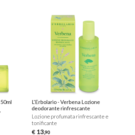
 50ml
L'Erbolario - Verbena Lozione
deodorante rinfrescante
,
Lozione profumata rinfrescante e
tonificante
13
€
,90