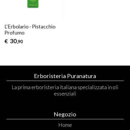
L'Erbolario - Pistacchio
Profumo
30
€
,90
Erboristeria Puranatura
La prima erboristeria italiana specializzata in oli
essenziali
Negozio
Home