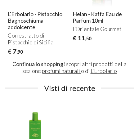
L'Erbolario - Pistacchio
Helan - Kaffa Eau de
Bagnoschiuma
Parfum 10ml
addolcente
L’Orientale Gourmet
Con estratto di
11
€
,50
Pistacchio di Sicilia
7
€
,90
Continua lo shopping!
scopri altri prodotti della
sezione
profumi naturali
o di
L'Erbolario
Visti di recente