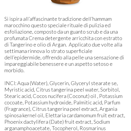
Si ispira all’affascinante tradizione dell’hammam
marocchino questo speciale rituale di pulizia ed
esfoliazione, composto da un guanto scrub e da una
profumata Crema detergente arricchita con estratto
di Tangerino e olio di Argan. Applicato due volte alla
settimana rinnova lo strato superficiale
dell’epidermide, offrendo alla pelle una sensazione di
impareggiabile benessere e un aspetto setoso e
morbido.
INCI: ​​Aqua (Water), Glycerin, Glyceryl stearate se,
Myristic acid, Citrus tangerina peel water, Sorbitol,
Stearic acid, Cocos nucifera (Coconut) oil , Potassium
cocoate, Potassium hydroxide, Palmitic acid, Parfum
(Fragrance), Citrus tangerina peel extract, Argania
spinosa kernel oil, Elettaria cardamomum fruit extract,
Phoenix dactylifera (Date) fruit extract, Sodium
arganamphoacetate, Tocopherol, Rosmarinus