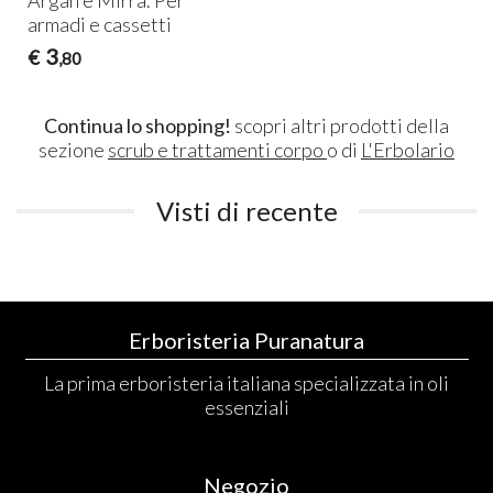
armadi e cassetti
3
€
,80
Continua lo shopping!
scopri altri prodotti della
sezione
scrub e trattamenti corpo
o di
L'Erbolario
Visti di recente
Erboristeria Puranatura
La prima erboristeria italiana specializzata in oli
essenziali
Negozio