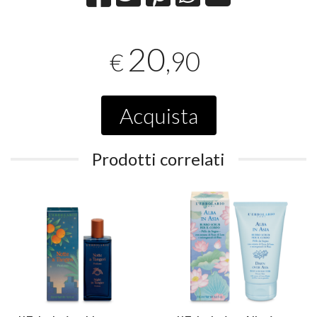
20
,90
€
Acquista
Prodotti correlati