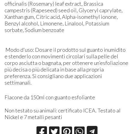
officinalis (Rosemary) leaf extract, Brassica
campestris (Rapeseed) seed oil, Glyceryl caprylate,
Xanthan gum, Citric acid, Alpha-isomethyl ionone,
Benzyl alcohol, Limonene, Linalool, Potassium
sorbate, Sodium benzoate
Modo d'uso: Dosare il prodotto sul guanto inumidito
e stenderlo con movimenti circolari sulla pelle del
corpo asciutta o bagnata, per ottenere un’esfoliazione
più decisa o più delicata in base alla propria
preferenza. Si consigliano due applicazioni
settimanali.
Flacone da 150ml con guanto esfoliante
Non testato su animali: certificato ICEA. Testato al
Nickel e 7 metalli pesanti