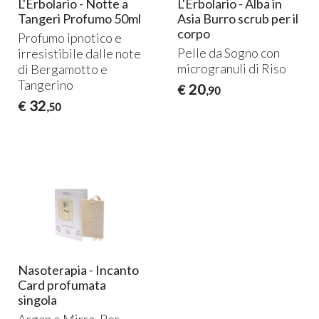
L'Erbolario - Notte a
L'Erbolario - Alba in
Tangeri Profumo 50ml
Asia Burro scrub per il
corpo
Profumo ipnotico e
Pelle da Sogno con
irresistibile dalle note
microgranuli di Riso
di Bergamotto e
Tangerino
20
€
,90
32
€
,50
Nasoterapia - Incanto
Card profumata
singola
Argan e Mirra. Per