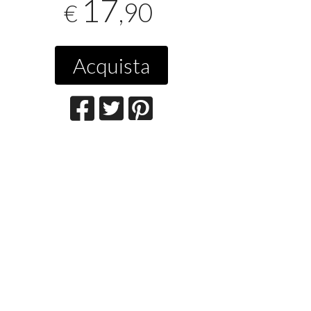
17
,90
€
Acquista