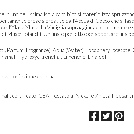
are in una bellissima isola caraibica si materializza spruzza
ertamente prese a prestito dall’Acqua di Cocco che si lasc
 dell’Ylang Ylang. La Vaniglia sopraggiunge dolcemente e sc
dei Muschi bianchi. Un finale perfetto per apportare una pe
t., Parfum (Fragrance), Aqua (Water), Tocopheryl acetate, C
innamal, Hydroxycitronellal, Limonene, Linalool
enza confezione esterna
mali: certificato ICEA. Testato al Nickel e 7 metalli pesanti