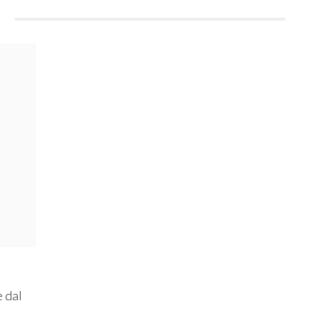
i
 dal