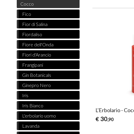
Cocco
Fico
Fior di Salina
Fiordaliso
Fiore dell'Onda
Fiori d'Arancio
Frangipani
Gin Botanicals
Ginepro Nero
Iris
Iris Bianco
L'Erbolario - C
L'erbolario uomo
30
€
,90
Lavanda