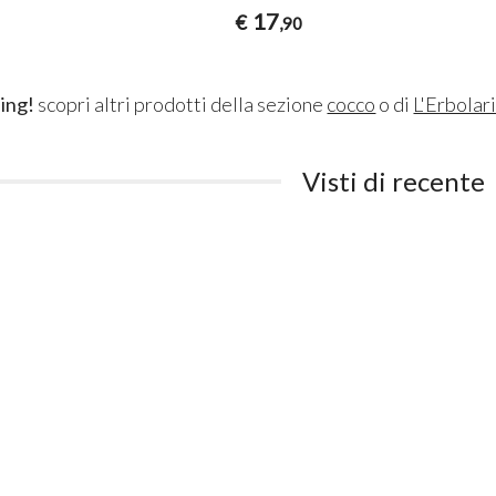
17
€
,90
ing!
scopri altri prodotti della sezione
cocco
o di
L'Erbolar
Visti di recente