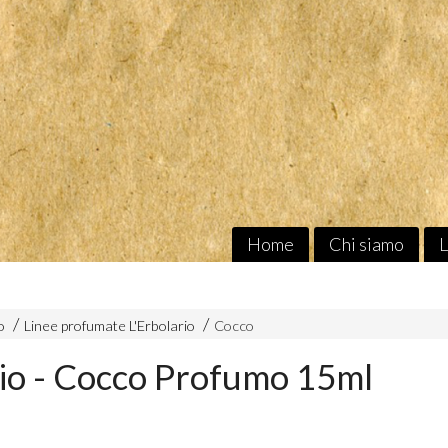
Home
Chi siamo
L
o
Linee profumate L'Erbolario
Cocco
rio - Cocco Profumo 15ml