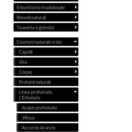
Erboristeria tradizionale
Rimedi naturali
Tisaneria e golosità
Cosmesi naturale e bio
Capelli
Viso
Corpo
Profumi naturali
Linee profumate
L'Erbolario
Acque profumate
3Rosa
Accordo Arancio