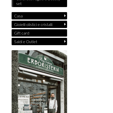
set
Casa
Gioielli olistici e cristalli
Gift card
Saldi e Outlet