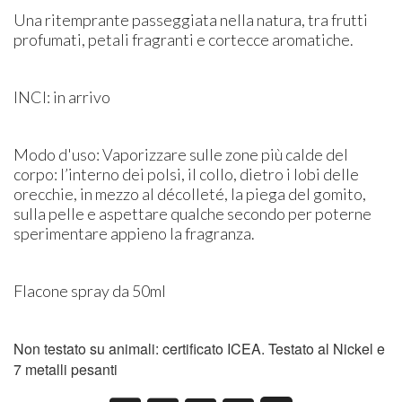
Una ritemprante passeggiata nella natura, tra frutti
profumati, petali fragranti e cortecce aromatiche.
INCI: in arrivo
Modo d'uso: Vaporizzare sulle zone più calde del
corpo: l’interno dei polsi, il collo, dietro i lobi delle
orecchie, in mezzo al décolleté, la piega del gomito,
sulla pelle e aspettare qualche secondo per poterne
sperimentare appieno la fragranza.
Flacone spray da 50ml
Non testato su animali: certificato ICEA. Testato al Nickel e
7 metalli pesanti