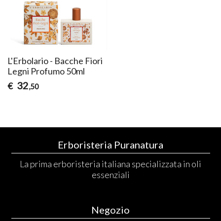
L'Erbolario - Bacche Fiori
Legni Profumo 50ml
32
€
,50
Erboristeria Puranatura
La prima erboristeria italiana specializzata in oli
essenziali
Negozio