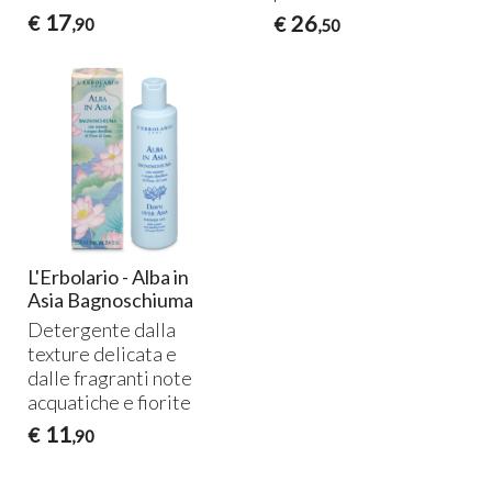
17
26
€
€
,90
,50
L'Erbolario - Alba in
Asia Bagnoschiuma
Detergente dalla
texture delicata e
dalle fragranti note
acquatiche e fiorite
11
€
,90