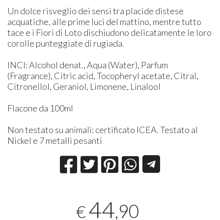
Un dolce risveglio dei sensi tra placide distese
acquatiche, alle prime luci del mattino, mentre tutto
tace e i Fiori di Loto dischiudono delicatamente le loro
corolle punteggiate di rugiada.
INCI: Alcohol denat., Aqua (Water), Parfum
(Fragrance), Citric acid, Tocopheryl acetate, Citral,
Citronellol, Geraniol, Limonene, Linalool
Flacone da 100ml
Non testato su animali: certificato ICEA. Testato al
Nickel e 7 metalli pesanti
44
,90
€