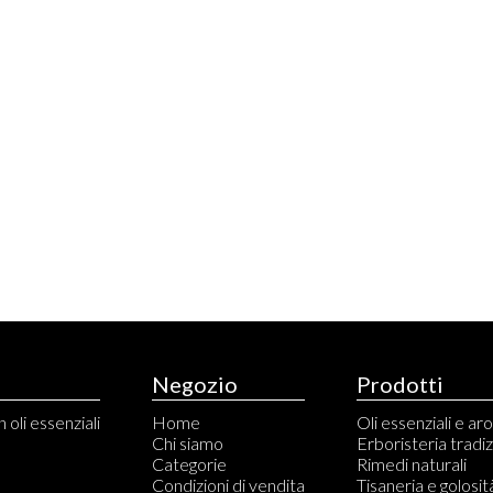
Negozio
Prodotti
 oli essenziali
Home
Oli essenziali e a
Chi siamo
Erboristeria tradi
Categorie
Rimedi naturali
Condizioni di vendita
Tisaneria e golosit