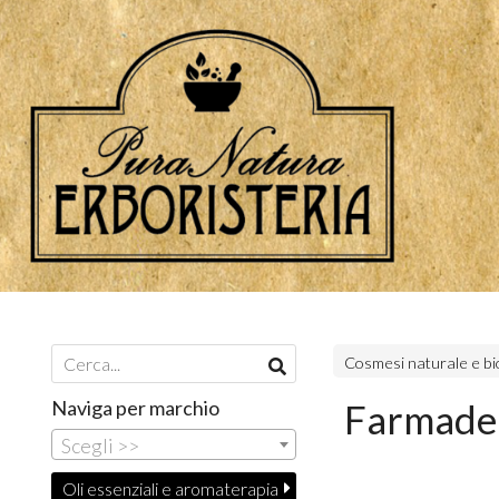
Cosmesi naturale e bi
Naviga per marchio
Farmader
Scegli >>
Oli essenziali e aromaterapia