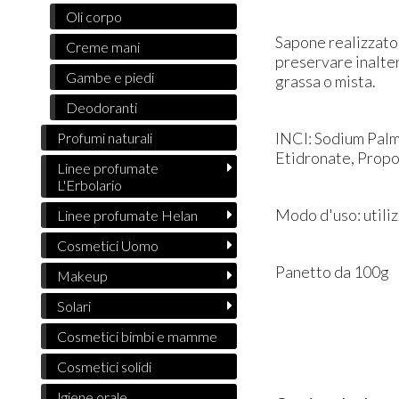
Oli corpo
Sapone realizzato 
Creme mani
preservare inalter
Gambe e piedi
grassa o mista.
Deodoranti
INCI: Sodium Palm
Profumi naturali
Etidronate, Propo
Linee profumate
L'Erbolario
Modo d'uso: utili
Linee profumate Helan
Cosmetici Uomo
Panetto da 100g
Makeup
Solari
Cosmetici bimbi e mamme
Cosmetici solidi
Igiene orale