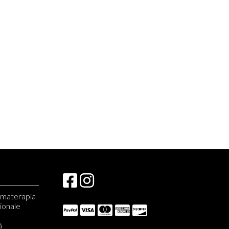
romaterapia
zionale
à