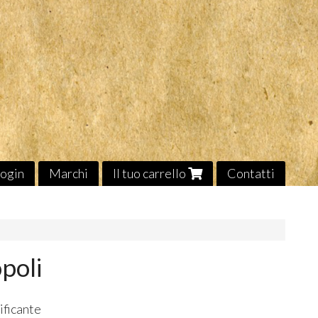
ogin
Marchi
Il tuo carrello
Contatti
poli
ficante