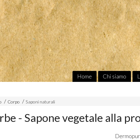
Home
Chi siamo
L
o
Corpo
Saponi naturali
be - Sapone vegetale alla pro
Dermopuri