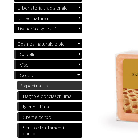
Erboristeria tradizionale
Rimedi naturali
Tisaneria e golosità
Cosmesi naturale e bio
Capelli
Viso
Corpo
Saponi naturali
Bagno e docciaschiuma
Igiene intima
Creme corpo
Scrub e trattamenti
corpo