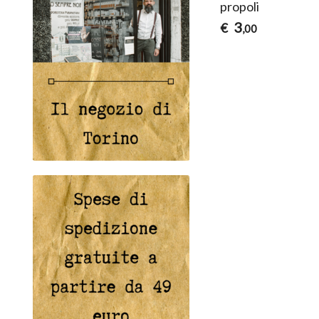
propoli
3
€
,00