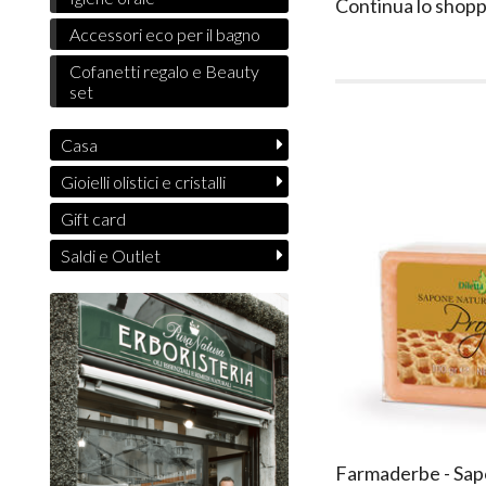
Continua lo shopp
Accessori eco per il bagno
Cofanetti regalo e Beauty
set
Casa
Gioielli olistici e cristalli
Gift card
Saldi e Outlet
Farmaderbe - Sapo