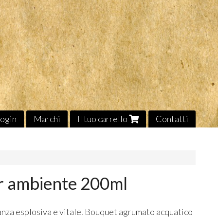
ogin
Marchi
Il tuo carrello
Contatti
er ambiente 200ml
nza esplosiva e vitale. Bouquet agrumato acquatico