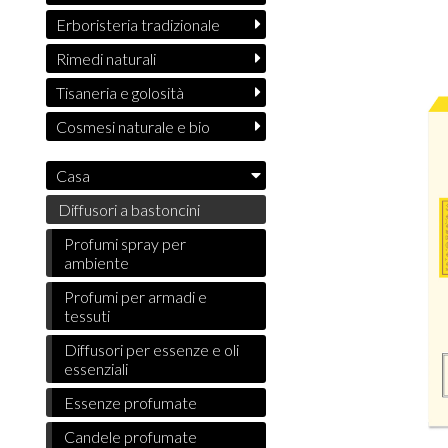
Erboristeria tradizionale
Rimedi naturali
Tisaneria e golosità
Cosmesi naturale e bio
Casa
Diffusori a bastoncini
Profumi spray per
ambiente
Profumi per armadi e
tessuti
Diffusori per essenze e oli
essenziali
Essenze profumate
Candele profumate