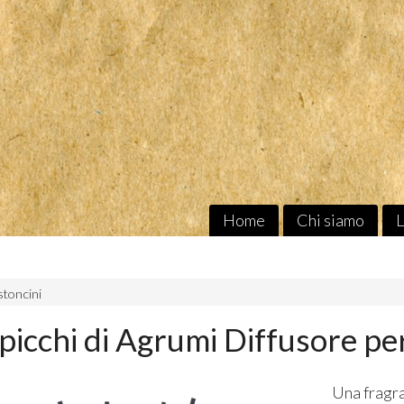
Home
Chi siamo
L
stoncini
Spicchi di Agrumi Diffusore p
Una fragra