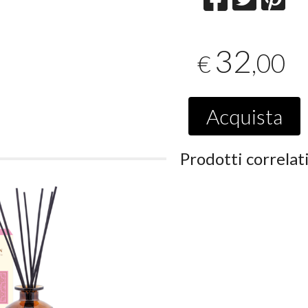
32
,00
€
Acquista
Prodotti correlat