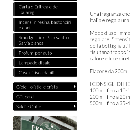
Carta d'Eritrea e del
Touareg
​Una fragranza che
Italia e regala un
Incensi in resina, bastoncini
e coni
Modo d'uso: ​Immer
Smudge stick, Palo santo e
regolare l'intensi
Salvia bianca
della bottiglia ut
risultano troppo i
Profumi per auto
calore e luce diret
Lampade di sale
Flacone da 200ml 
Cuscini riscaldabili
I CONSIGLI DI H
Gioielli olistici e cristalli
100ml | fino a 10-
200ml | fino a 20 
Gift card
500ml | fino a 35-
Saldi e Outlet