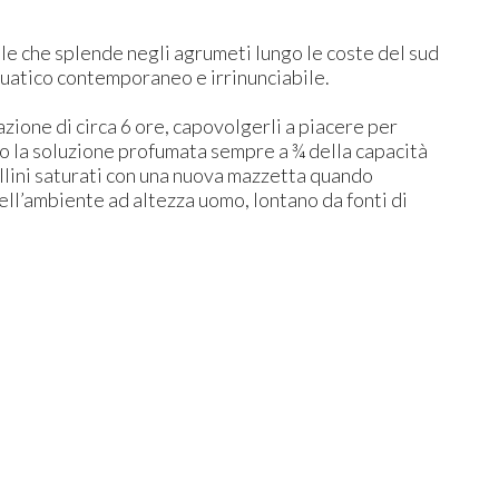
sole che splende negli agrumeti lungo le coste del sud
quatico contemporaneo e irrinunciabile.
zione di circa 6 ore, capovolgerli a piacere per
do la soluzione profumata sempre a ¾ della capacità
ollini saturati con una nuova mazzetta quando
dell’ambiente ad altezza uomo, lontano da fonti di