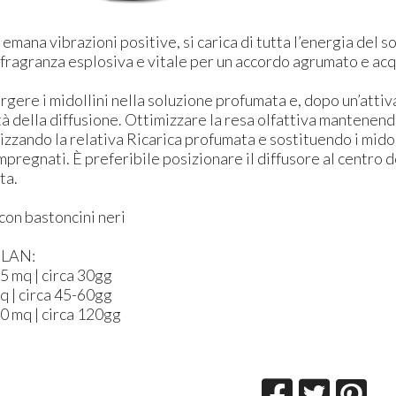
 emana vibrazioni positive, si carica di tutta l’energia del 
a fragranza esplosiva e vitale per un accordo agrumato e ac
gere i midollini nella soluzione profumata e, dopo un’attiva
tà della diffusione. Ottimizzare la resa olfattiva mantenen
ilizzando la relativa Ricarica profumata e sostituendo i mid
mpregnati. È preferibile posizionare il diffusore al centro 
ta.
con bastoncini neri
ELAN:
15 mq | circa 30gg
mq | circa 45-60gg
40 mq | circa 120gg