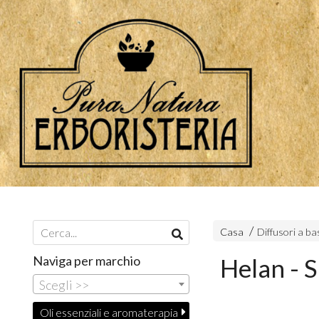
Casa
Diffusori a ba
Naviga per marchio
Helan - 
Scegli >>
Oli essenziali e aromaterapia