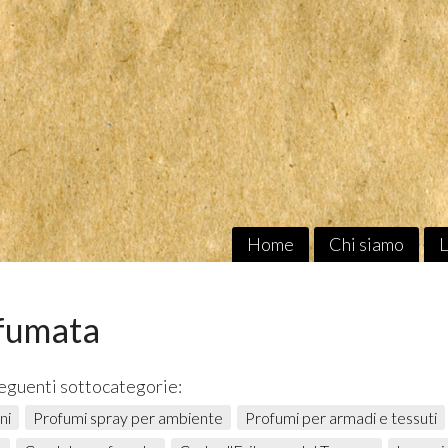
Home
Chi siamo
L
fumata
seguenti sottocategorie:
ni
Profumi spray per ambiente
Profumi per armadi e tessuti