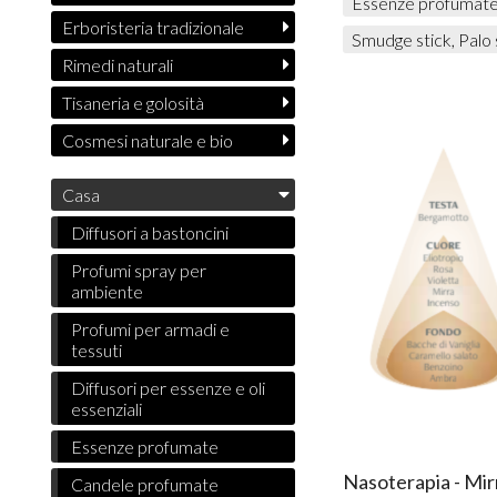
Essenze profumat
Erboristeria tradizionale
Smudge stick, Palo 
Rimedi naturali
Tisaneria e golosità
Cosmesi naturale e bio
Casa
Diffusori a bastoncini
Profumi spray per
ambiente
Profumi per armadi e
tessuti
Diffusori per essenze e oli
essenziali
Essenze profumate
Nasoterapia - Mir
Candele profumate