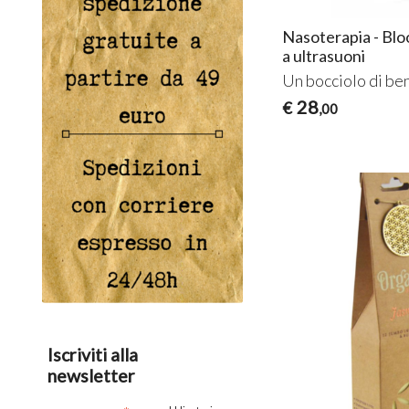
Nasoterapia - Bl
a ultrasuoni
Un bocciolo di be
28
€
,00
Iscriviti alla
newsletter