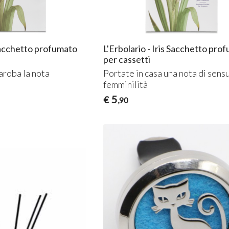
 Sacchetto profumato
L'Erbolario - Iris Sacchetto pro
per cassetti
aroba la nota
Portate in casa una nota di sens
femminilità
5
€
,90