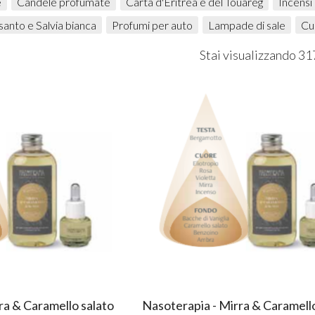
e
Candele profumate
Carta d'Eritrea e del Touareg
Incensi 
santo e Salvia bianca
Profumi per auto
Lampade di sale
Cus
Stai visualizzando 31
ra & Caramello salato
Nasoterapia - Mirra & Caramello