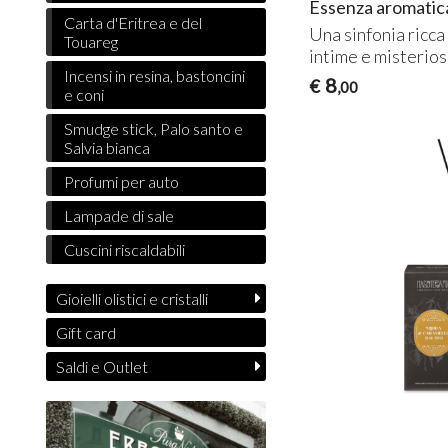
Essenza aromatica
Carta d'Eritrea e del
Una sinfonia ricca
Touareg
intime e misterio
Incensi in resina, bastoncini
8
€
,00
e coni
Smudge stick, Palo santo e
Salvia bianca
Profumi per auto
Lampade di sale
Cuscini riscaldabili
Gioielli olistici e cristalli
Gift card
Saldi e Outlet