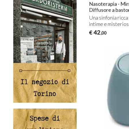
Nasoterapia - Mir
Diffusore a basto
Una sinfonia ricca
intime e misterio
42
€
,00