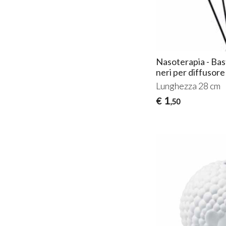
Nasoterapia - Bas
neri per diffusor
Lunghezza 28 cm
1
€
,50