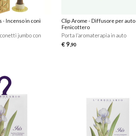
- Incenso in coni
Clip Arome - Diffusore per auto
Fenicottero
conetti jumbo con
Porta l’aromaterapia in auto
9
€
,90