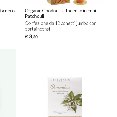
tta nero
Organic Goodness - Incenso in coni
Patchouli
e
Confezione da 12 conetti jumbo con
portaincensi
3
€
,30