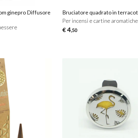
oom ginepro Diffusore
Bruciatore quadrato in terraco
Per incensi e cartine aromatich
nessere
4
€
,50