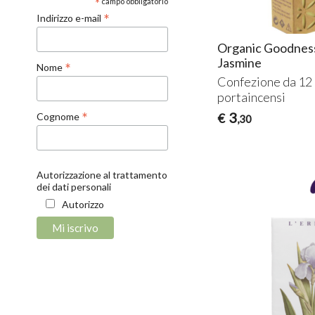
*
campo obbligatorio
*
Indirizzo e-mail
Organic Goodness 
Jasmine
*
Nome
Confezione da 12 
portaincensi
3
*
€
Cognome
,30
Autorizzazione al trattamento
dei dati personali
Autorizzo