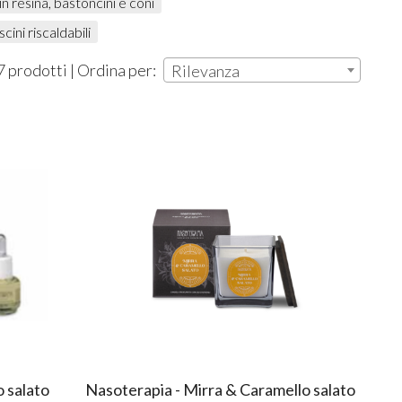
in resina, bastoncini e coni
cini riscaldabili
7 prodotti | Ordina per:
Rilevanza
 salato
Nasoterapia - Mirra & Caramello salato