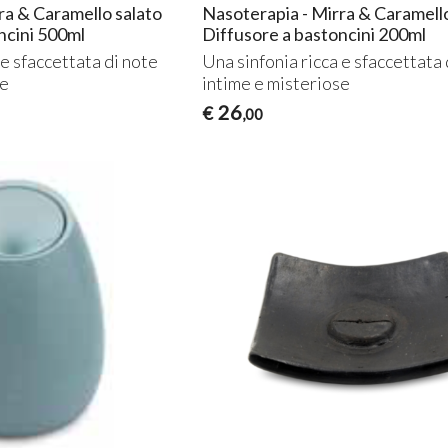
ra & Caramello salato
Nasoterapia - Mirra & Caramello
ncini 500ml
Diffusore a bastoncini 200ml
 e sfaccettata di note
Una sinfonia ricca e sfaccettata 
se
intime e misteriose
26
€
,00