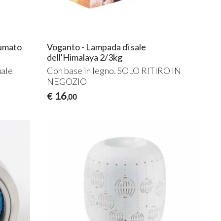
fumato
Voganto - Lampada di sale
dell'Himalaya 2/3kg
uale
Con base in legno.
SOLO
RITIRO
IN
NEGOZIO
16
€
,00