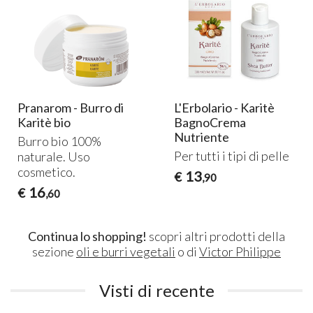
Pranarom - Burro di
L'Erbolario - Karitè
Karitè bio
BagnoCrema
Nutriente
Burro bio 100%
Per tutti i tipi di pelle
naturale. Uso
cosmetico.
13
€
,90
16
€
,60
Continua lo shopping!
scopri altri prodotti della
sezione
oli e burri vegetali
o di
Victor Philippe
Visti di recente