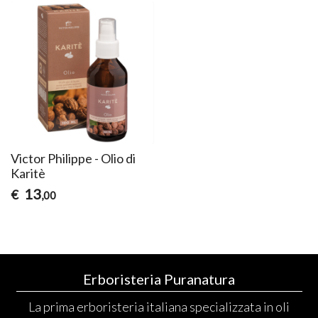
Victor Philippe - Olio di
Karitè
13
€
,00
Erboristeria Puranatura
La prima erboristeria italiana specializzata in oli