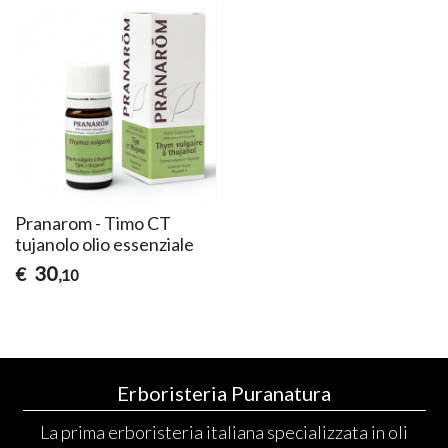
Pranarom - Timo CT
tujanolo olio essenziale
30
€
,10
Erboristeria Puranatura
La prima erboristeria italiana specializzata in oli