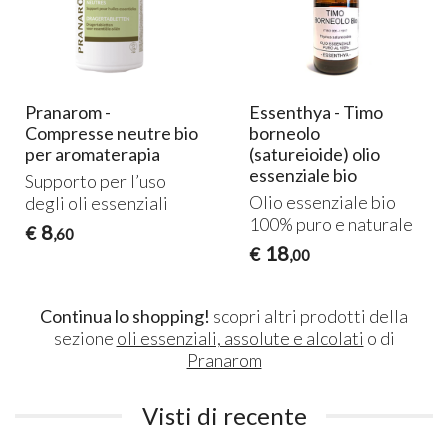
Pranarom -
Essenthya - Timo
Compresse neutre bio
borneolo
per aromaterapia
(satureioide) olio
essenziale bio
Supporto per l’uso
Olio essenziale bio
degli oli essenziali
100% puro e naturale
8
€
,60
18
€
,00
Continua lo shopping!
scopri altri prodotti della
sezione
oli essenziali, assolute e alcolati
o di
Pranarom
Visti di recente