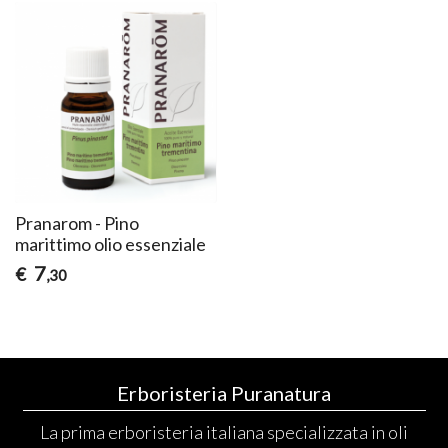
Pranarom - Pino
marittimo olio essenziale
7
€
,30
Erboristeria Puranatura
La prima erboristeria italiana specializzata in oli