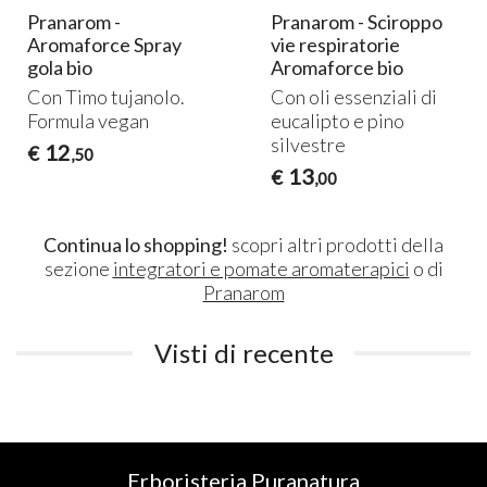
Pranarom -
Pranarom - Sciroppo
Aromaforce Spray
vie respiratorie
gola bio
Aromaforce bio
Con Timo tujanolo.
Con oli essenziali di
Formula vegan
eucalipto e pino
silvestre
12
€
,50
13
€
,00
Continua lo shopping!
scopri altri prodotti della
sezione
integratori e pomate aromaterapici
o di
Pranarom
Visti di recente
Erboristeria Puranatura