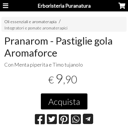
Erboristeria Puranatura
Oli essenziali e aromaterapia
Integratori e pomate aromaterapici
Pranarom - Pastiglie gola
Aromaforce
Con Menta piperita e Timo tujanolo
9
,90
€
Acquista