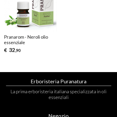
Pranarom - Neroli olio
essenziale
32
€
,90
Erboristeria Puranatura
La prima erboristeria italiana specializzata in oli
essenziali
Negozio