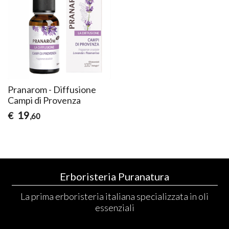
Pranarom - Diffusione
Campi di Provenza
19
€
,60
Erboristeria Puranatura
La prima erboristeria italiana specializzata in oli
essenziali