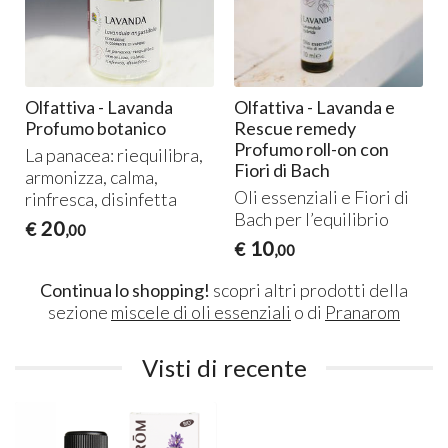
Olfattiva - Lavanda
Olfattiva - Lavanda e
Profumo botanico
Rescue remedy
Profumo roll-on con
La panacea: riequilibra,
Fiori di Bach
armonizza, calma,
Oli essenziali e Fiori di
rinfresca, disinfetta
Bach per l’equilibrio
20
€
,00
10
€
,00
Continua lo shopping!
scopri altri prodotti della
sezione
miscele di oli essenziali
o di
Pranarom
Visti di recente