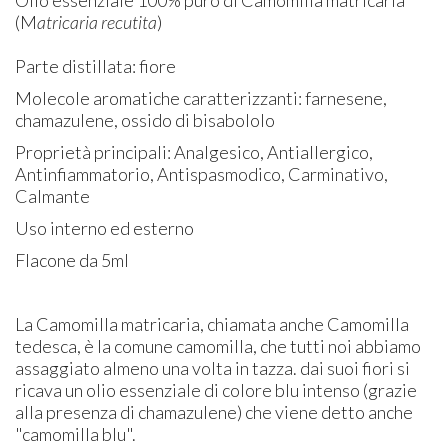
(M
atricaria recutita
)
Parte distillata: fiore
Molecole aromatiche caratterizzanti: farnesene,
chamazulene, ossido di bisabololo
Proprietà principali: Analgesico, Antiallergico,
Antinfiammatorio, Antispasmodico, Carminativo,
Calmante
Uso interno ed esterno
Flacone da 5ml
La Camomilla matricaria, chiamata anche Camomilla
tedesca, è la comune camomilla, che tutti noi abbiamo
assaggiato almeno una volta in tazza. dai suoi fiori si
ricava un olio essenziale di colore blu intenso (grazie
alla presenza di chamazulene) che viene detto anche
"camomilla blu".