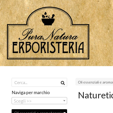
Oli essenziali e arom
Naviga per marchio
Naturetic
Scegli >>
Oli essenziali e aromaterapia