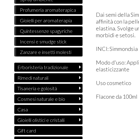
Profumeria aromaterapica
Dai semi della Sim
Gioielli per aromaterapia
affinità con la pe
elastina. Svolge u
Quintessenze spagyriche
morbidi e setosi.
Incensi e smudge stick
INCI: Simmondsia c
Zanzare e insetti molesti
Modo d'uso: Appli
Erboristeria tradizionale
elasticizzante
Rimedi naturali
Uso cosmetico
Tisaneria e golosità
Flacone da 100ml
Cosmesi naturale e bio
Casa
Gioielli olistici e cristalli
Gift card