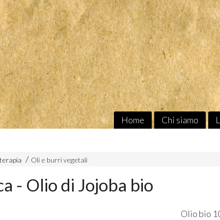
Home
Chi siamo
L
aterapia
Oli e burri vegetali
a - Olio di Jojoba bio
Olio bio 