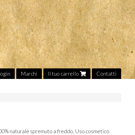
ogin
Marchi
Il tuo carrello
Contatti
100% naturale spremuto a freddo. Uso cosmetico