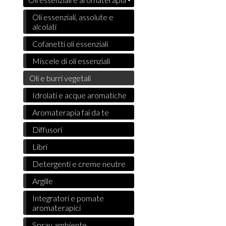
Oli essenziali, assolute e
alcolati
Cofanetti oli essenziali
Miscele di oli essenziali
Oli e burri vegetali
Idrolati e acque aromatiche
Aromaterapia fai da te
Diffusori
Libri
Detergenti e creme neutre
Argille
Integratori e pomate
aromaterapici
Spray ambiente