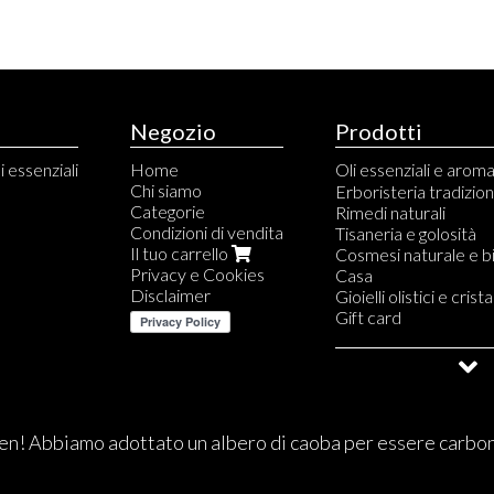
Negozio
Prodotti
i essenziali
Home
Oli essenziali e arom
Chi siamo
Oli essenziali, assolut
Erboristeria tradizion
Categorie
Cofanetti oli essenzial
Rimedi naturali
Condizioni di vendita
Miscele di oli essenzia
Tisaneria e golosità
Il tuo carrello
Oli e burri vegetali
Cosmesi naturale e b
Privacy e Cookies
Idrolati e acque aro
Casa
Disclaimer
Aromaterapia fai da 
Gioielli olistici e cristal
Diffusori
Gift card
Libri
Saldi e Outlet
Detergenti e creme 
Argille
Integratori e pomate
Spray ambiente
n! Abbiamo adottato un albero di caoba per essere carbo
Profumeria aromater
Gioielli per aromater
Quintessenze spagyr