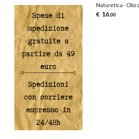
Naturetica - Olio 
16
€
,00