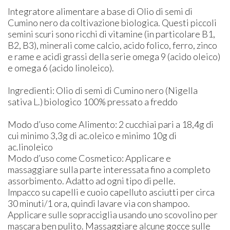
​Integratore alimentare a base di Olio di semi di
Cumino nero da coltivazione biologica. Questi piccoli
semini scuri sono ricchi di vitamine (in particolare B1,
B2, B3), minerali come calcio, acido folico, ferro, zinco
e rame e acidi grassi della serie omega 9 (acido oleico)
e omega 6 (acido linoleico).
Ingredienti: Olio di semi di Cumino nero (Nigella
sativa L.) biologico 100% pressato a freddo​
Modo d’uso come Alimento: 2 cucchiai pari a 18,4g di
cui minimo 3,3g di ac.oleico e minimo 10g di
ac.linoleico​
​Modo d’uso come Cosmetico: Applicare e
massaggiare sulla parte interessata fino a completo
assorbimento. Adatto ad ogni tipo di pelle.
Impacco su capelli e cuoio capelluto asciutti per circa
30 minuti/1 ora, quindi lavare via con shampoo.
Applicare sulle sopracciglia usando uno scovolino per
mascara ben pulito. Massaggiare alcune gocce sulle