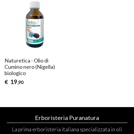
Naturetica - Olio di
Cumino nero (Nigella)
biologico
19
€
,90
Erboristeria Puranatura
La prima erboristeria italiana specializzata in oli