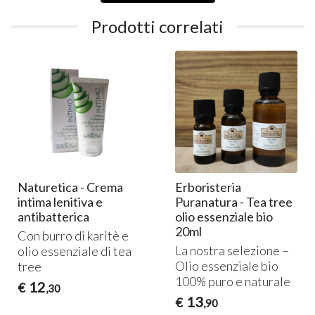
Prodotti correlati
Naturetica - Crema
Erboristeria
intima lenitiva e
Puranatura - Tea tree
antibatterica
olio essenziale bio
20ml
Con burro di karitè e
La nostra selezione –
olio essenziale di tea
Olio essenziale bio
tree
100% puro e naturale
12
€
,30
13
€
,90